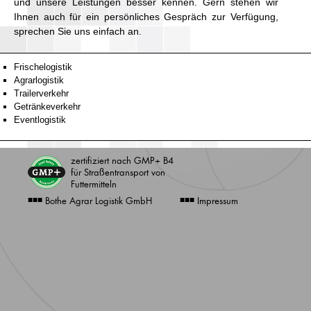
und unsere Leistungen besser kennen. Gern stehen wir
Ihnen auch für ein persönliches Gespräch zur Verfügung,
sprechen Sie uns einfach an.
Frischelogistik
Agrarlogistik
Trailerverkehr
Getränkeverkehr
Eventlogistik
zertifiziert nach GMP
+ B4
für Straßentransport von
Futtermitteln
■■■
■■■
Bothe Agrar Logistik GmbH
Impressum